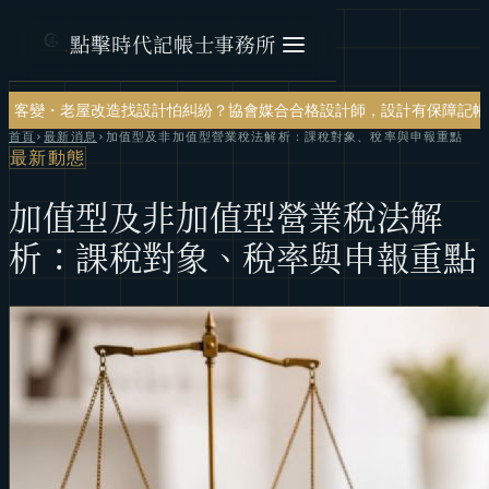
點擊時代記帳士事務所
造
找設計怕糾紛？協會媒合合格設計師，設計有保障
記帳報稅・節稅規劃
首頁
›
最新消息
›
加值型及非加值型營業稅法解析：課稅對象、稅率與申報重點
最新動態
加值型及非加值型營業稅法解
析：課稅對象、稅率與申報重點