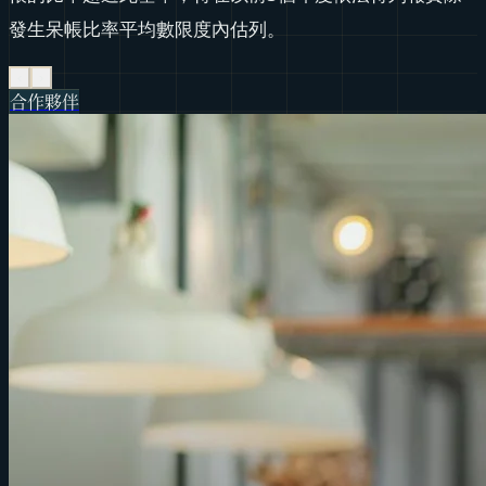
發生呆帳比率平均數限度內估列。
‹
›
合作夥伴