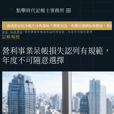
點擊時代記帳士事務所
冷有霉味？專業深洗・免費估價
網站免費做！高雄網頁設計・SEO 關鍵
首頁
›
知識專區
›
營利事業呆帳損失認列有規範，年度不可隨意選擇
記帳報稅
營利事業呆帳損失認列有規範，
年度不可隨意選擇