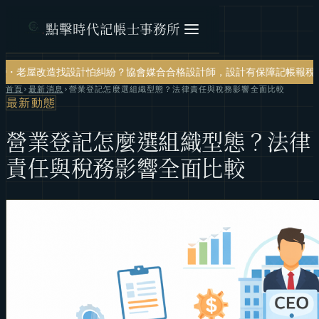
點擊時代記帳士事務所
怕糾紛？協會媒合合格設計師，設計有保障
記帳報稅・節稅規劃・帳務健
首頁
›
最新消息
›
營業登記怎麼選組織型態？法律責任與稅務影響全面比較
最新動態
營業登記怎麼選組織型態？法律
責任與稅務影響全面比較