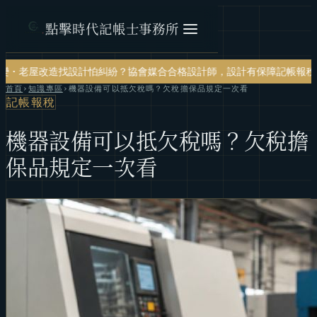
點擊時代記帳士事務所
計怕糾紛？協會媒合合格設計師，設計有保障
記帳報稅・節稅規劃・帳務
首頁
›
知識專區
›
機器設備可以抵欠稅嗎？欠稅擔保品規定一次看
記帳報稅
機器設備可以抵欠稅嗎？欠稅擔
保品規定一次看