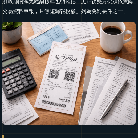
財政部的減免處罰標準也明確把「更正後雙方仍須依實際
交易資料申報，且無短漏報稅額」列為免罰要件之一。