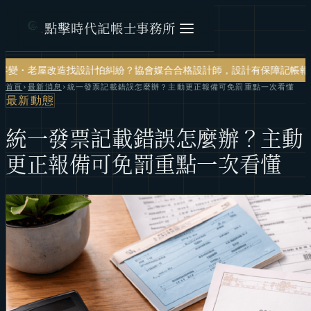
點擊時代記帳士事務所
怕糾紛？協會媒合合格設計師，設計有保障
記帳報稅・節稅規劃・帳務健
首頁
›
最新消息
›
統一發票記載錯誤怎麼辦？主動更正報備可免罰重點一次看懂
最新動態
統一發票記載錯誤怎麼辦？主動
更正報備可免罰重點一次看懂