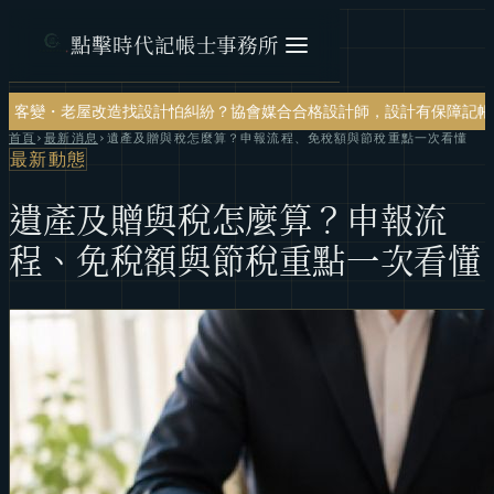
點擊時代記帳士事務所
造
找設計怕糾紛？協會媒合合格設計師，設計有保障
記帳報稅・節稅規劃
首頁
›
最新消息
›
遺產及贈與稅怎麼算？申報流程、免稅額與節稅重點一次看懂
最新動態
遺產及贈與稅怎麼算？申報流
程、免稅額與節稅重點一次看懂