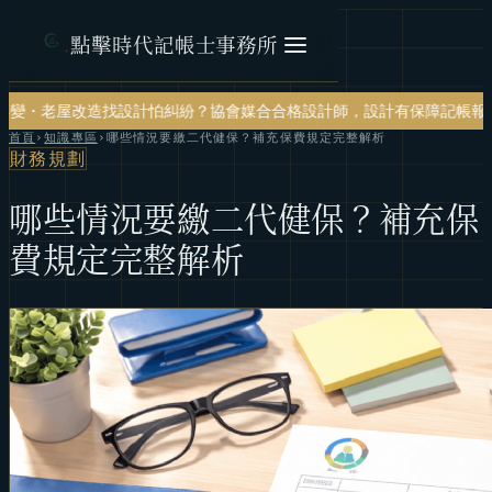
點擊時代記帳士事務所
怕糾紛？協會媒合合格設計師，設計有保障
記帳報稅・節稅規劃・帳務健
首頁
›
知識專區
›
哪些情況要繳二代健保？補充保費規定完整解析
財務規劃
哪些情況要繳二代健保？補充保
費規定完整解析