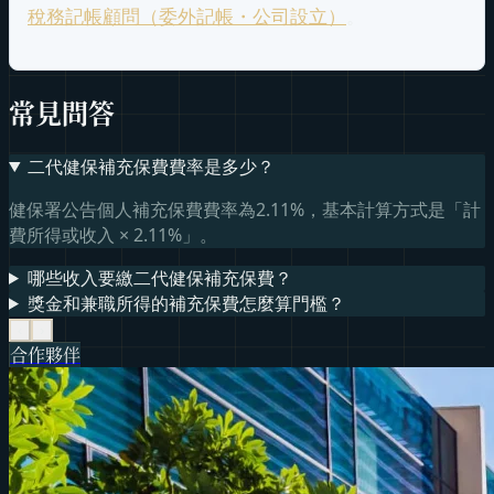
稅務記帳顧問（委外記帳・公司設立）
。
常見問答
二代健保補充保費費率是多少？
健保署公告個人補充保費費率為2.11%，基本計算方式是「計
費所得或收入 × 2.11%」。
哪些收入要繳二代健保補充保費？
獎金和兼職所得的補充保費怎麼算門檻？
‹
›
合作夥伴