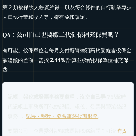
第 2 類被保險人薪資所得，以及符合條件的自行執業專技
人員執行業務收入等，都有免扣規定。
Q6：公司自己也要繳二代健保補充保費嗎？
有可能。投保單位若每月支付薪資總額高於受僱者投保金
額總額的差額，需按
2.11%
計算並繳納投保單位補充保
費。
記帳、報稅或發票事務要處理，沒空自己弄？
點擊時
代記帳士事務所可代辦記帳、報稅、發票與營業登記
事務 →
記帳・報稅・發票事務代辦服務
。
要開公司、企業委外記帳或長期稅務顧問？可洽
奇點