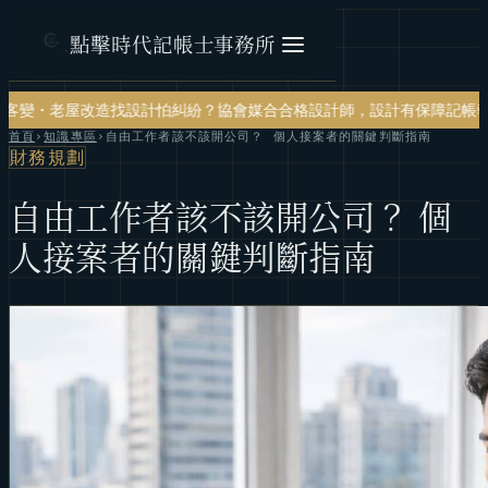
點擊時代記帳士事務所
設計怕糾紛？協會媒合合格設計師，設計有保障
記帳報稅・節稅規劃・帳
首頁
›
知識專區
›
自由工作者該不該開公司？ 個人接案者的關鍵判斷指南
財務規劃
自由工作者該不該開公司？ 個
人接案者的關鍵判斷指南