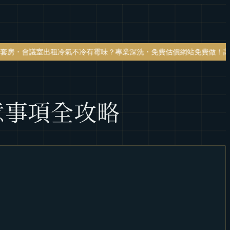
租
冷氣不冷有霉味？專業深洗・免費估價
網站免費做！高雄網頁設計・SE
意事項全攻略