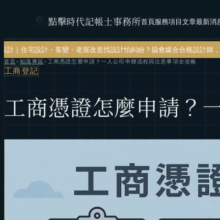
點擊時代記帳士事務所
首頁
服務項目
文章
最新消
・客變・老屋改造
找設計怕糾紛？協會媒合合格設計師，設計有保障
記帳
首頁
›
知識專區
›
工商憑證怎麼申請？一人公司申辦流程與注意事項全攻略
工商登記
工商憑證怎麼申請？