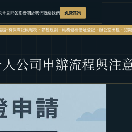
息
常見問答
影音
關於我們
聯絡我們
免費諮詢
報稅・節稅規劃・帳務健檢
借址登記・辦公室出租・短期套房・會議室出
一人公司申辦流程與注