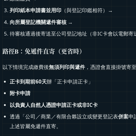
列印紙本申請書並用印
（與登記印鑑相符）→
向所屬登記機關遞件審核
→
待審核通過後寄送至公司登記地址（非IC卡會以電郵寄
路徑B：免遞件直寄（更省時）
以下情境完成繳費後
無須列印與遞件
，憑證會直接掛號寄
正卡到期前60天
辦「正卡申請正卡」
附卡申請
以負責人自然人憑證申請正卡或非IC卡
透過「公司／商業／有限合夥設立或變更登記表
併案
申
上述皆屬免遞件直寄。