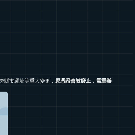
跨縣市遷址等重大變更，
原憑證會被廢止，需重辦
。