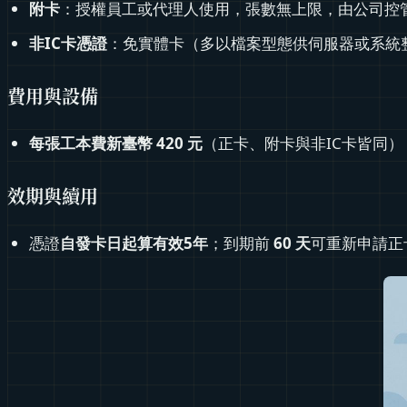
附卡
：授權員工或代理人使用，張數無上限，由公司控
非IC卡憑證
：免實體卡（多以檔案型態供伺服器或系統
費用與設備
每張工本費新臺幣 420 元
（正卡、附卡與非IC卡皆同）
效期與續用
憑證
自發卡日起算有效5年
；到期前
60
天
可重新申請正