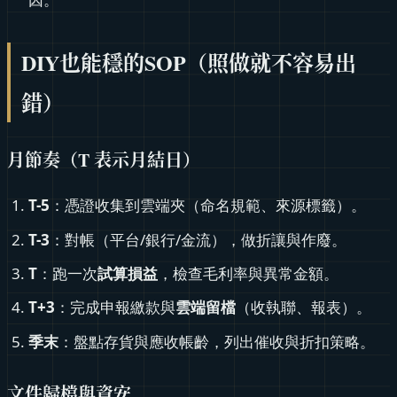
DIY也能穩的SOP（照做就不容易出
錯）
月節奏（T 表示月結日）
T-5
：憑證收集到雲端夾（命名規範、來源標籤）。
T-3
：對帳（平台/銀行/金流），做折讓與作廢。
T
：跑一次
試算損益
，檢查毛利率與異常金額。
T+3
：完成申報繳款與
雲端留檔
（收執聯、報表）。
季末
：盤點存貨與應收帳齡，列出催收與折扣策略。
文件歸檔與資安