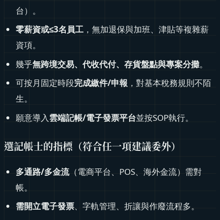
台）。
零薪資或≤
3
名員工
，無加退保與加班、津貼等複雜薪
資項。
幾乎
無跨境交易、代收代付、存貨盤點與專案分攤
。
可按月固定時段
完成繳件/申報
，對基本稅務規則不陌
生。
願意導入
雲端記帳/電子發票平台
並按SOP執行。
選記帳士的指標（符合任一項建議委外）
多通路/多金流
（電商平台、POS、海外金流）需對
帳。
需開立電子發票
、字軌管理、折讓與作廢流程多。