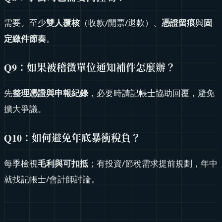
需要。至少
雙人覆核
（收款/開票/退款）、
憑證留痕
與
固
定繳件節奏
。
Q9
：如果被稽徵單位通知補件怎麼辦？
先
整理憑證與申報紀錄
，必要時請記帳士協助回覆，避免
擴大爭議。
Q10
：如何避免年底暴衝稅負？
每季檢視
毛利與可扣抵
；有投資/節稅需求提前規劃，年中
就找記帳士/會計師討論。