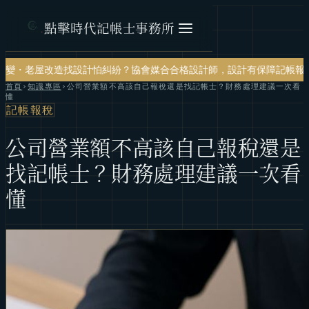
點擊時代記帳士事務所
計怕糾紛？協會媒合合格設計師，設計有保障
記帳報稅・節稅規劃・帳務
首頁
›
知識專區
›
公司營業額不高該自己報稅還是找記帳士？財務處理建議一次看
懂
記帳報稅
公司營業額不高該自己報稅還是
找記帳士？財務處理建議一次看
懂