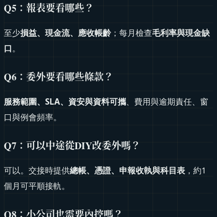
Q5
：報表要看哪些？
至少
損益、現金流、應收帳齡
；每月檢查
毛利率與現金缺
口
。
Q6
：委外要看哪些條款？
服務範圍、SLA、資安與資料可攜
、費用與逾期責任、窗
口與例會頻率。
Q7
：可以中途從DIY改委外嗎？
可以。交接時提供
總帳、憑證、申報收執與科目表
，約1
個月可平順接軌。
Q8
：小公司也需要內控嗎？