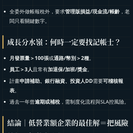
全委外做帳報稅外，要求
管理版損益/現金流/帳齡
，老
闆只看關鍵數字。
成長分水嶺：何時一定要找記帳士？
月發票量＞100張
或
通路/幣別＞2種
。
員工＞3人
且常有
加退保/加班/獎金
。
計畫
申請補助、銀行融資、投資人DD
需要
可稽核報
表
。
過去一年曾
逾期或補稅
，需制度化流程與SLA控風險。
結論｜低營業額企業的最佳解＝把風險