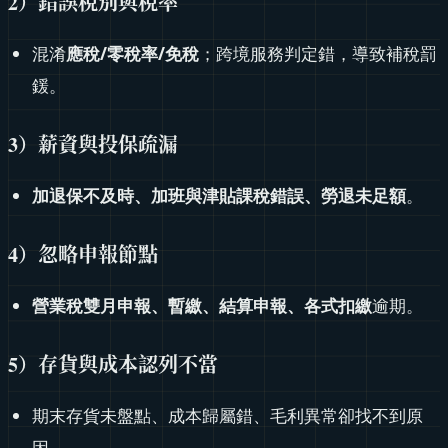
2）錯誤稅別與稅率
混淆
應稅/零稅率/免稅
；跨境服務判定錯，導致補稅罰
鍰。
3）薪資與投保疏漏
加退保不及時、加班與津貼課稅錯誤、勞退未足額
。
4）忽略申報節點
營業稅雙月申報、暫繳、結算申報、各式扣繳
逾期。
5）存貨與成本認列不當
期末存貨未盤點、成本歸屬錯、毛利異常卻找不到原
因。