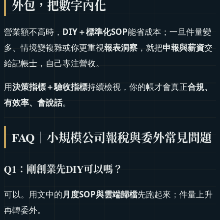
外包，把數字內化
營業額不高時，
DIY
＋標準化SOP
能省成本；一旦件量變
多、情境變複雜或你更重視
報表洞察
，就把
申報與薪資
交
給記帳士，自己專注營收。
用
決策指標＋驗收指標
持續檢視，你的帳才會真正
合規、
有效率、會說話
。
FAQ｜小規模公司報稅與委外常見問題
Q1
：剛創業先DIY可以嗎？
可以。用文中的
月度SOP與雲端歸檔
先跑起來；件量上升
再轉委外。