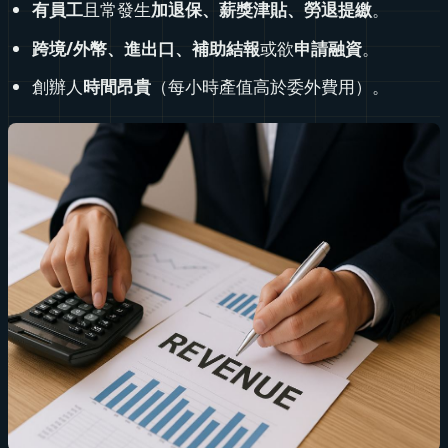
有員工
且常發生
加退保、薪獎津貼、勞退提繳
。
跨境/外幣、進出口、補助結報
或欲
申請融資
。
創辦人
時間昂貴
（每小時產值高於委外費用）。